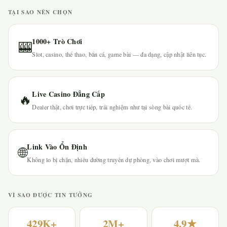
TẠI SAO NÊN CHỌN
1000+ Trò Chơi
🎰
Slot, casino, thể thao, bắn cá, game bài — đa dạng, cập nhật liên tục.
Live Casino Đẳng Cấp
🔥
Dealer thật, chơi trực tiếp, trải nghiệm như tại sòng bài quốc tế.
Link Vào Ổn Định
🌐
Không lo bị chặn, nhiều đường truyền dự phòng, vào chơi mượt mà.
VÌ SAO ĐƯỢC TIN TƯỞNG
429K+
2M+
4.9★