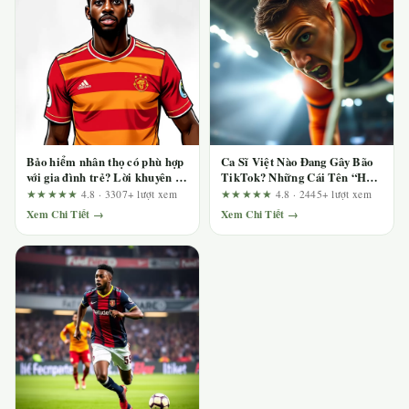
Bảo hiểm nhân thọ có phù hợp
Ca Sĩ Việt Nào Đang Gây Bão
với gia đình trẻ? Lời khuyên từ
TikTok? Những Cái Tên “Hot”
chuyên gia tài chính
Nhất Hiện Nay
★★★★★
4.8 · 3307+ lượt xem
★★★★★
4.8 · 2445+ lượt xem
Xem Chi Tiết →
Xem Chi Tiết →