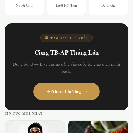
Người Chơi
Lượt Rút Tiền
Đánh Giá
🎰 HÔM NAY DUY NHẤT
Cùng TB-AP Thắng Lớn
Đừng bỏ lỡ — Live casino đẳng cấp quốc tế, giao dịch minh
bạch.
Nhận Thưởng →
TIN TỨC MỚI NHẤT