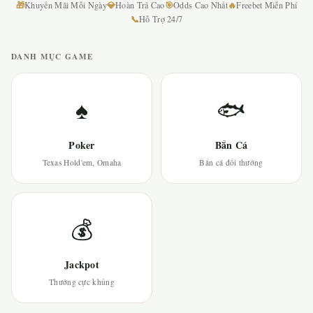
🎁
💎
🎯
🔥
Khuyến Mãi Mỗi Ngày
Hoàn Trả Cao
Odds Cao Nhất
Freebet Miễn Phí
📞
Hỗ Trợ 24/7
DANH MỤC GAME
♠
🐟
Poker
Bắn Cá
Texas Hold'em, Omaha
Bắn cá đổi thưởng
💰
Jackpot
Thưởng cực khủng