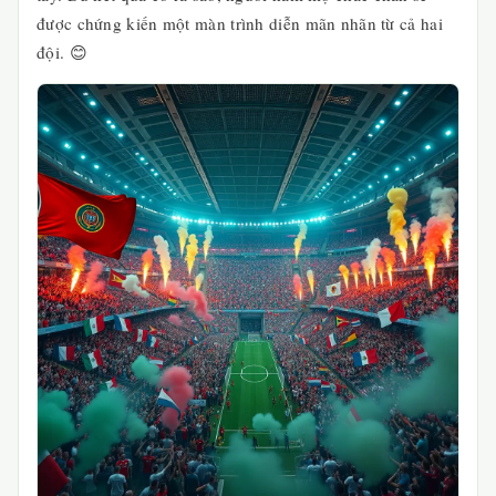
được chứng kiến một màn trình diễn mãn nhãn từ cả hai
đội. 😊