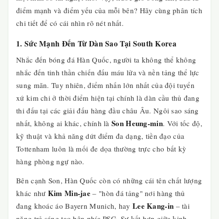
điểm mạnh và điểm yếu của mỗi bên? Hãy cùng phân tích
chi tiết để có cái nhìn rõ nét nhất.
1. Sức Mạnh Đến Từ Dàn Sao Tại South Korea
Nhắc đến bóng đá Hàn Quốc, người ta không thể không
nhắc đến tinh thần chiến đấu máu lửa và nền tảng thể lực
sung mãn. Tuy nhiên, điểm nhấn lớn nhất của đội tuyển
xứ kim chi ở thời điểm hiện tại chính là dàn cầu thủ đang
thi đấu tại các giải đấu hàng đầu châu Âu. Ngôi sao sáng
Son Heung-min
nhất, không ai khác, chính là
. Với tốc độ,
kỹ thuật và khả năng dứt điểm đa dạng, tiền đạo của
Tottenham luôn là mối đe dọa thường trực cho bất kỳ
hàng phòng ngự nào.
Bên cạnh Son, Hàn Quốc còn có những cái tên chất lượng
Kim Min-jae
khác như
– "hòn đá tảng" nơi hàng thủ
Lee Kang-in
đang khoác áo Bayern Munich, hay
– tài
năng trẻ sáng tạo bên phía PSG. Sự kết hợp giữa kinh