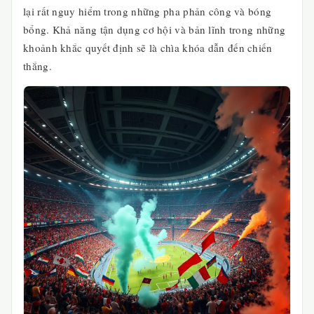
lại rất nguy hiểm trong những pha phản công và bóng
bổng. Khả năng tận dụng cơ hội và bản lĩnh trong những
khoảnh khắc quyết định sẽ là chìa khóa dẫn đến chiến
thắng.